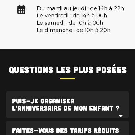
Du mardi au jeudi : de 14h à 22h
Le vendredi : de 14h à 00h
Le samedi : de 10h à 00h
Le dimanche : de 10h à 20h
Questions les plus posées
Puis-je organiser
l’anniversaire de mon enfant ?
Confiez l’anniversaire de votre enfant à
Faites-vous des tarifs réduits
notre équipe grâce au
Pack