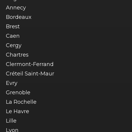
plus forte à l’arrivée.
en faites pas, vous nous les
Annecy
signalerez une fois sur place).
Pour le pack anniversaire
, une
Bordeaux
option vous sera proposée dans le
Brest
tunnel de réservation : en la
Caen
cochant, le tarif de 5€
supplémentaire par enfant sera
Cergy
ajouté à votre panier.
Chartres
D'autres questions?
Clermont-Ferrand
Contactez-nous via
notre rubrique
Créteil Saint-Maur
dédiée
.
Evry
Grenoble
La Rochelle
Le Havre
Lille
Lyon