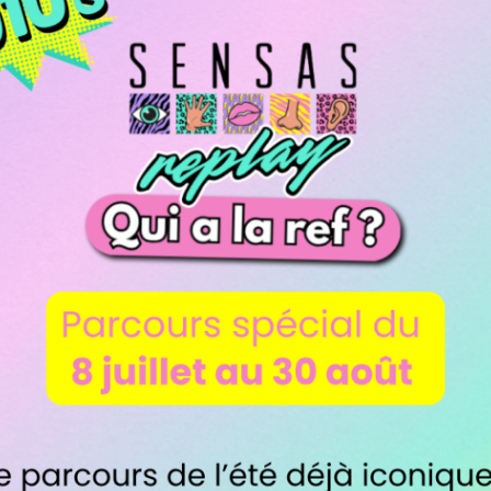
candidats d’un jeu télévisé avec notre
Quiz Roo
nter en famille lors de quiz ou de blind tests inte
ur un plateau TV. Choisissez parmi une variété d
nnaissance. Fous rires et compétition amicale gara
: une aventure futuriste