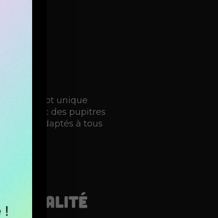
m
. Ce concept unique
ractifs avec des pupitres
e thèmes adaptés à tous
ntis !
 en réalité