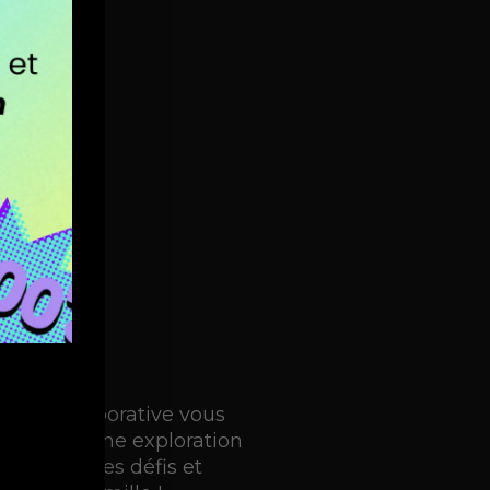
tivité collaborative vous
e temps, une exploration
 relever des défis et