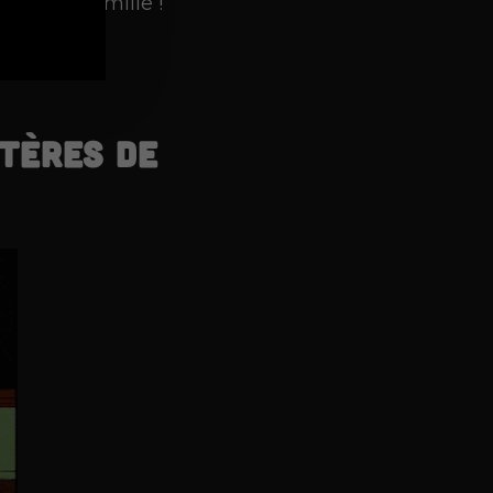
oute la famille !
tères de