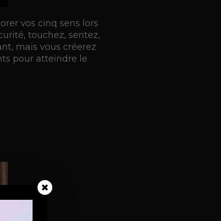
orer vos cinq sens lors
urité, touchez, sentez,
nt, mais vous créerez
ts pour atteindre le