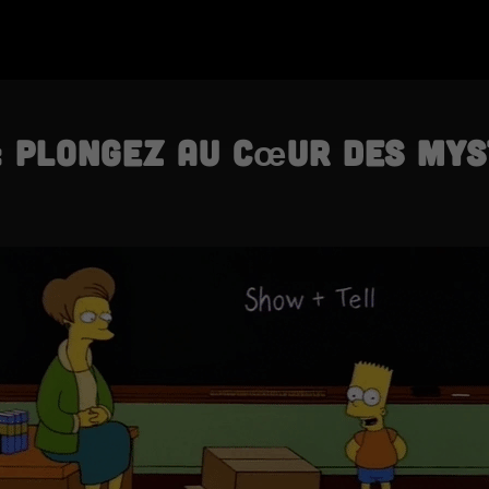
os objectifs. Une expérience immersive qui ravira t
: plongez au cœur des mys