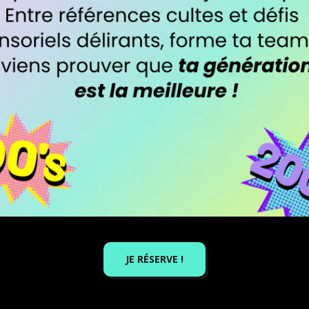
JE RÉSERVE !
 virtuels fascinants avec
Virtual Room
. Cette ac
ions à couper le souffle, comme un voyage dans l
autres univers incroyables. En équipe, vous devrez