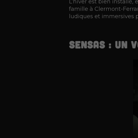
L’hiver est bien install
famille à Clermont-Ferra
ludiques et immersives po
SENSAS : un 