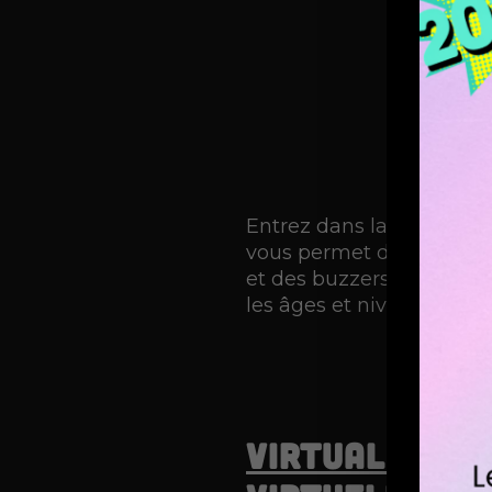
Entrez dans la peau des 
vous permet de vous affro
et des buzzers, comme s
les âges et niveaux de co
Virtual Room