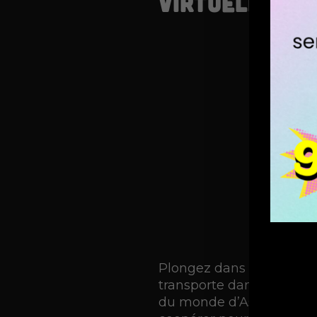
virtuelle
Plongez dans des mondes
transporte dans des miss
du monde d’Astérix, ou d’