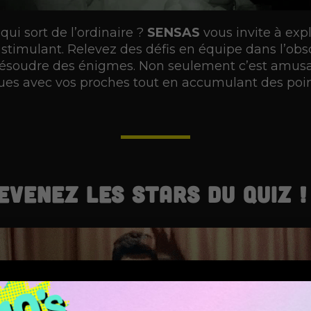
ui sort de l’ordinaire ?
SENSAS
vous invite à expl
stimulant. Relevez des défis en équipe dans l’obsc
résoudre des énigmes. Non seulement c’est amusa
ues avec vos proches tout en accumulant des poin
evenez les stars du quiz !